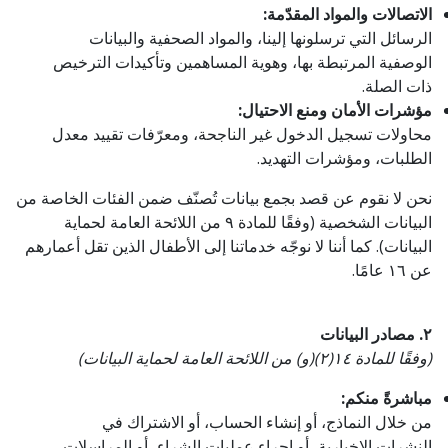
الاتصالات والمواد المقدّمة:
الرسائل التي ترسلونها إلينا، والمواد الصحفية والبيانات
الوصفية المرتبطة بها، وهوية المساهمين وتأكيدات الترخيص
ذات الصلة.
مؤشرات الأمان ومنع الاحتيال:
محاولات تسجيل الدخول غير الناجحة، ومعرّفات تقييد معدل
الطلبات، ومؤشرات التهديد.
نحن لا نقوم عن قصد بجمع بيانات تُصنّف ضمن الفئات الخاصة من
البيانات الشخصية (وفقًا للمادة ٩ من اللائحة العامة لحماية
البيانات). كما أننا لا نوجّه خدماتنا إلى الأطفال الذين تقل أعمارهم
عن ١٦ عامًا.
٢. مصادر البيانات
(وفقًا للمادة ١٤(٢)(و) من اللائحة العامة لحماية البيانات)
مباشرةً منكم:
من خلال النماذج، أو إنشاء الحساب، أو الاشتراك في
النشرات الإخبارية، أو إجراء عمليات الشراء، أو المراسلات