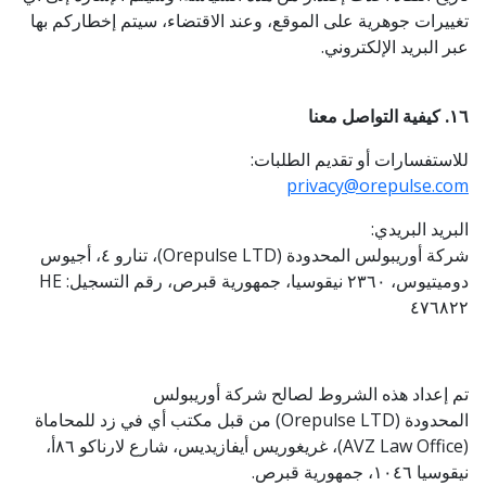
تغييرات جوهرية على الموقع، وعند الاقتضاء، سيتم إخطاركم بها
عبر البريد الإلكتروني.
١٦. كيفية التواصل معنا
للاستفسارات أو تقديم الطلبات:
privacy@orepulse.com
البريد البريدي:
شركة أوريبولس المحدودة
(Orepulse LTD)
، تنارو ٤، أجيوس
دوميتيوس، ٢٣٦٠ نيقوسيا، جمهورية قبرص، رقم التسجيل:
HE
٤٧٦٨٢٢
تم إعداد هذه الشروط لصالح شركة أوريبولس
المحدودة
(Orepulse LTD)
من قبل مكتب أي في زد للمحاماة
(AVZ Law Office)
، غريغوريس أيفازيديس، شارع لارناكو ٨٦أ،
نيقوسيا ١٠٤٦، جمهورية قبرص.