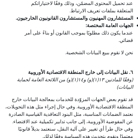
عند تحميل المحتوى المضمّن، وذلك وفقًا لاختياراتكم
المتعلقة بملفات تعريف الارتباط.
المستشارون المهنيون والمستشارون القانونيون الخارجيون.
الجهات العامة المختصة:
عندما يكون ذلك مطلوبًا بموجب القانون أو بناءً على أمر
قضائي.
نحن لا نقوم ببيع البيانات الشخصية.
٦. نقل البيانات إلى خارج المنطقة الاقتصادية الأوروبية
(وفقًا للمادتين ١٣(١)(و) و١٤(١)(و) من اللائحة العامة لحماية
البيانات)
قد تقوم بعض الجهات المزوّدة للخدمات بمعالجة البيانات خارج
المنطقة الاقتصادية الأوروبية. وفي حال إجراء مثل هذه التحويلات،
نعتمد الضمانات المناسبة، مثل البنود التعاقدية القياسية الصادرة
عن المفوضية الأوروبية، إلى جانب تدابير تكميلية عند الاقتضاء.
وفي حال طرأ أي تغيير على آلية النقل، سنعتمد بديلاً قانونيًا
معتمدًا ونقوم بتحديث هذه السياسة وفقًا لذلك.