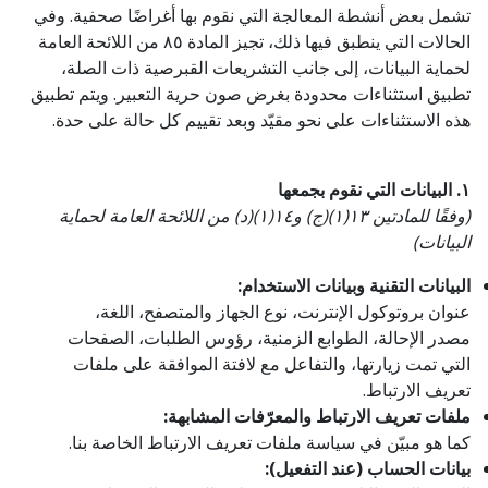
تشمل بعض أنشطة المعالجة التي نقوم بها أغراضًا صحفية. وفي
الحالات التي ينطبق فيها ذلك، تجيز المادة ٨٥ من اللائحة العامة
لحماية البيانات، إلى جانب التشريعات القبرصية ذات الصلة،
تطبيق استثناءات محدودة بغرض صون حرية التعبير. ويتم تطبيق
هذه الاستثناءات على نحو مقيّد وبعد تقييم كل حالة على حدة.
١. البيانات التي نقوم بجمعها
(وفقًا للمادتين ١٣(١)(ج) و١٤(١)(د) من اللائحة العامة لحماية
البيانات)
البيانات التقنية وبيانات الاستخدام:
عنوان بروتوكول الإنترنت، نوع الجهاز والمتصفح، اللغة،
مصدر الإحالة، الطوابع الزمنية، رؤوس الطلبات، الصفحات
التي تمت زيارتها، والتفاعل مع لافتة الموافقة على ملفات
تعريف الارتباط.
ملفات تعريف الارتباط والمعرّفات المشابهة:
كما هو مبيّن في سياسة ملفات تعريف الارتباط الخاصة بنا.
بيانات الحساب (عند التفعيل):