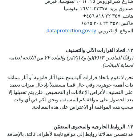
شارع كيبرانوروس ١٥، ١٠٦١ نيقوسيا، قبرص
صندوق بريد: ٢٣٣٧٨، ١٦٨٢ نيقوسيا
هاتف:
+٣٥٧ ٢٢ ٨١٨ ٤٥٦
فاكس:
+٣٥٧ ٢٢ ٣٠٤ ٥٦٥
الموقع الإلكتروني:
dataprotection.gov.cy
١٢. اتخاذ القرارات الآلي والتصنيف
(وفقًا للمادتين ١٣(٢)(و) و١٤(٢)(ز) والمادة ٢٢ من اللائحة العامة
لحماية البيانات)
نحن لا نقوم باتخاذ قرارات آلية ينتج عنها آثار قانونية أو آثار مماثلة
ذات أهمية جوهرية. وفي حال قمنا مستقبلاً بإدخال ميزات تعتمد
على التصنيف لأغراض الإعلانات أو التخصيص، فلن يتم تفعيلها إلا
بعد الحصول على موافقتكم المسبقة، ويحق لكم في أي وقت
سحب هذه الموافقة أو الاعتراض على هذه المعالجة.
١٣. الروابط الخارجية والمحتوى المضمّن
قد تتضمن مقالاتنا روابط إلى مواقع تابعة لأطراف ثالثة، بالإضافة