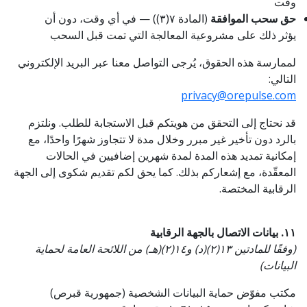
وقت
حق سحب الموافقة
(المادة ٧(٣)) — في أي وقت، دون أن
يؤثر ذلك على مشروعية المعالجة التي تمت قبل السحب
لممارسة هذه الحقوق، يُرجى التواصل معنا عبر البريد الإلكتروني
التالي:
privacy@orepulse.com
قد نحتاج إلى التحقق من هويتكم قبل الاستجابة للطلب. ونلتزم
بالرد دون تأخير غير مبرر وخلال مدة لا تتجاوز شهرًا واحدًا، مع
إمكانية تمديد هذه المدة لمدة شهرين إضافيين في الحالات
المعقّدة، مع إشعاركم بذلك. كما يحق لكم تقديم شكوى إلى الجهة
الرقابية المختصة.
١١. بيانات الاتصال بالجهة الرقابية
(وفقًا للمادتين ١٣(٢)(د) و١٤(٢)(هـ) من اللائحة العامة لحماية
البيانات)
مكتب مفوّض حماية البيانات الشخصية (جمهورية قبرص)