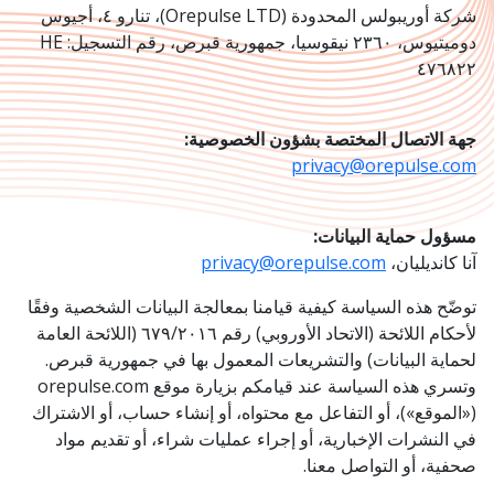
شركة أوريبولس المحدودة
(Orepulse LTD)
، تنارو ٤، أجيوس
دوميتيوس، ٢٣٦٠ نيقوسيا، جمهورية قبرص، رقم التسجيل:
HE
٤٧٦٨٢٢
جهة الاتصال المختصة بشؤون الخصوصية:
privacy@orepulse.com
مسؤول حماية البيانات:
آنا كانديليان،
privacy@orepulse.com
توضّح هذه السياسة كيفية قيامنا بمعالجة البيانات الشخصية وفقًا
لأحكام اللائحة (الاتحاد الأوروبي) رقم ٦٧٩/٢٠١٦ (اللائحة العامة
لحماية البيانات) والتشريعات المعمول بها في جمهورية قبرص.
وتسري هذه السياسة عند قيامكم بزيارة موقع
orepulse.com
(«الموقع»)، أو التفاعل مع محتواه، أو إنشاء حساب، أو الاشتراك
في النشرات الإخبارية، أو إجراء عمليات شراء، أو تقديم مواد
صحفية، أو التواصل معنا.