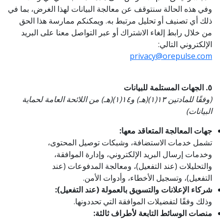
وفي هذه الحالة سنتوقف عن معالجة البيانات لهذا الغرض، بما في
ذلك أي تصنيف أو تحليل مرتبط به. ويمكنكم ممارسة هذا الحق
من خلال رابط إلغاء الاشتراك أو عبر التواصل معنا على البريد
الإلكتروني التالي:
privacy@orepulse.com
٥. الجهات المستلمة للبيانات
(وفقًا للمادتين ١٣(١)(هـ) و١٤(١)(هـ) من اللائحة العامة لحماية
البيانات)
جهات المعالجة المتعاقد معها:
تشمل خدمات الاستضافة، وشبكات توصيل المحتوى،
وخدمات إرسال البريد الإلكتروني، وإدارة الموافقة،
والتحليلات (عند التفعيل)، ومعالجة المدفوعات (عند
التفعيل)، وتسجيل الأخطاء، وأدوات الأمن.
شركاء الإعلانات والتسويق بالعمولة (عند التفعيل):
وذلك وفقًا لتفضيلات الموافقة التي تحددونها.
منصات الوسائط التابعة لأطراف ثالثة: