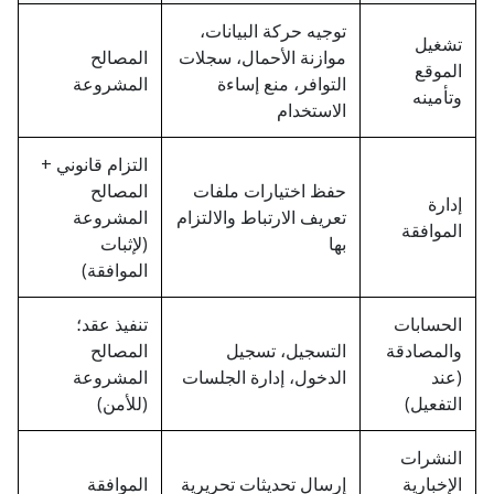
توجيه حركة البيانات،
تشغيل
موازنة الأحمال، سجلات
المصالح
الموقع
التوافر، منع إساءة
المشروعة
وتأمينه
الاستخدام
التزام قانوني +
حفظ اختيارات ملفات
المصالح
إدارة
تعريف الارتباط والالتزام
المشروعة
الموافقة
بها
(لإثبات
الموافقة)
الحسابات
تنفيذ عقد؛
والمصادقة
التسجيل، تسجيل
المصالح
(عند
الدخول، إدارة الجلسات
المشروعة
التفعيل)
(للأمن)
النشرات
الإخبارية
إرسال تحديثات تحريرية
الموافقة