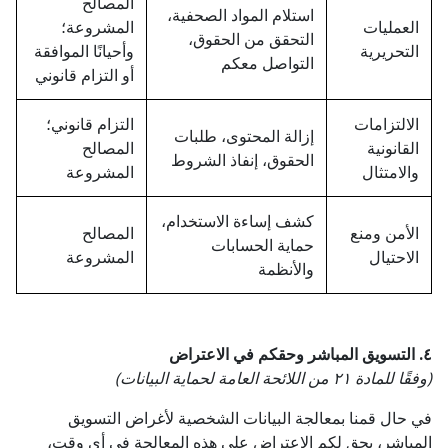
المصالح
استلام المواد الصحفية،
العمليات
المشروعة؛
التحقق من الحقوق،
التحريرية
وأحيانًا الموافقة
التواصل معكم
أو التزام قانوني
الالتزامات
التزام قانوني؛
إزالة المحتوى، طلبات
القانونية
المصالح
الحقوق، إنفاذ الشروط
والامتثال
المشروعة
كشف إساءة الاستخدام،
الأمن ومنع
المصالح
حماية الحسابات
الاحتيال
المشروعة
والأنظمة
٤. التسويق المباشر وحقكم في الاعتراض
(وفقًا للمادة ٢١ من اللائحة العامة لحماية البيانات)
في حال قمنا بمعالجة البيانات الشخصية لأغراض التسويق
المباشر، يحق لكم الاعتراض على هذه المعالجة في أي وقت،