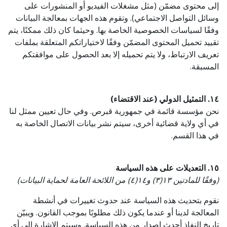
إلى محتوى مضمّن (مثل مشغلات الفيديو أو المنشورات على
وسائل التواصل الاجتماعي). وتقوم هذه الجهات بمعالجة البيانات
وفقًا لسياسات الخصوصية الخاصة بها. وحيثما كان ذلك ممكنًا، يتم
تقييد تحميل المحتوى المضمّن وفقًا لاختياراتكم المتعلقة بملفات
تعريف الارتباط، ولا يتم تحميله إلا بعد الحصول على موافقتكم
المسبقة.
١٤. التمثيل الدولي (عند الاقتضاء)
نحن مؤسسة قائمة في جمهورية قبرص. وفي حال تعيين ممثل لنا
في أي ولاية قضائية أخرى، سيتم نشر بيانات الاتصال الخاصة به
في هذا القسم.
١٥. التعديلات على هذه السياسة
(وفقًا للمادتين ١٣(٣) و١٤(٤) من اللائحة العامة لحماية البيانات)
نقوم بتحديث هذه السياسة عند حدوث تغييرات في أنشطة
المعالجة لدينا أو عندما يكون ذلك مطلوبًا بموجب القانون. ويبيّن
تاريخ النفاذ أحدث إصدار من هذه السياسة. وسيتم الإشارة إلى أي