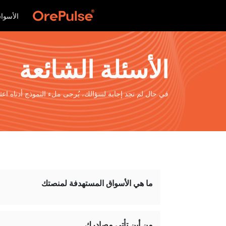
الأسوا
الأسئلة الشائعة
في حال لم تجد إجابة لسؤالك، يُرجى ملء النموذج أدناه اعثر على OrePulse إجابات سريعة للأسئلة الشائعة حول أخب
ما هي الأسواق المستهدفة لمنصتك
من أين تأتي مصادرك